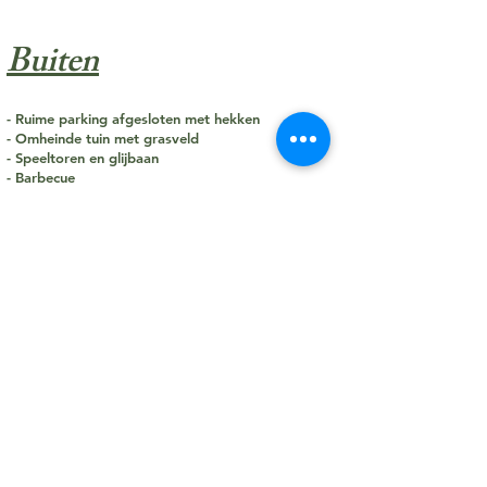
Buiten
- Ruime parking afgesloten met hekken
- Omheinde tuin met grasveld
- Speeltoren en glijbaan
- Barbecue
- Tuinmeubelen
- 3 Terrassen
Slaapkamers: 3
Max. aantal
slaapplaatsen: 8
Zelf mee te nemen