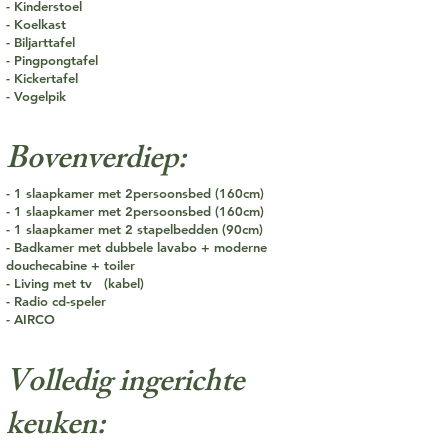
- Kinderstoel
- Koelkast
- Biljarttafel
- Pingpongtafel
- Kickertafel
- Vogelpik
Bovenverdiep:
- 1 slaapkamer met 2persoonsbed (160cm)
- 1 slaapkamer met 2persoonsbed (160cm)
- 1 slaapkamer met 2 stapelbedden (90cm)
- Badkamer met dubbele lavabo + moderne
douchecabine + toiler
- Living met tv (kabel)
- Radio cd-speler
- AIRCO
Volledig ingerichte
keuken: